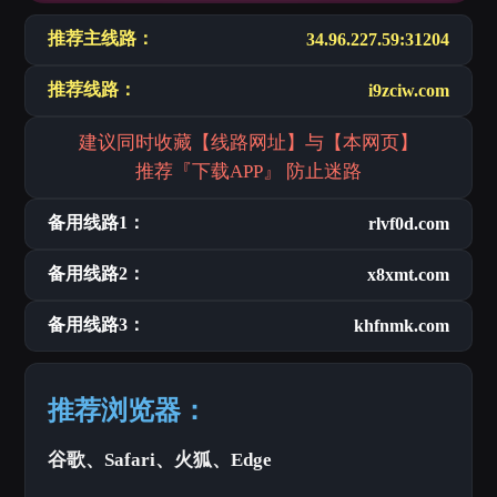
推荐主线路：
34.96.227.59:31204
推荐线路：
i9zciw.com
建议同时收藏【线路网址】与【本网页】
推荐『下载APP』 防止迷路
备用线路1：
rlvf0d.com
备用线路2：
x8xmt.com
备用线路3：
khfnmk.com
推荐浏览器：
谷歌、Safari、火狐、Edge